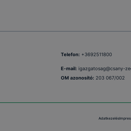
Telefon:
+3692511800
E-mail:
igazgatosag@csany-ze
OM azonosító:
203 067/002
Adatkezelés
Impre