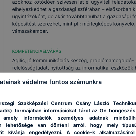
azokhoz kötődően szívesen lát el ügyviteli feladatok
elhelyezkedhet a gazdasági szférában – elsősorban k
ügyintézőként, de akár továbbtanulhat a gazdasági 
képesítést szerezhet, mint pl.: mérlegképes könyvel
vámszakember.
KOMPETENCIAELVÁRÁS
Agilis, jó kommunikációs készég, problémamegoldó-
felelősségtudat, nyitottság az informatikai eszközök 
atainak védelme fontos számunkra
A SZAKKÉPZETTSÉGGEL RENDELKEZŐ
képes ellátni a vállalkozások működtetéséhez
rszegi Szakképzési Centrum Csány László Techniku
rábízott adminisztratív feladatokat;
sütik) formájában információkat tárol az Ön böngészés
irodai, illetve vezetői asszisztensi feladatokat l
, amely információk személyes adatnak minősülh
kapcsolattartáshoz szükséges iratokat, level
an lehetősége van dönteni arról, hogy mely típus
szerkeszt, kezel;
át kívánja engedélyezni. A cookie-k alkalmazásáról
vezeti a vállalkozások nyilvántartásait;