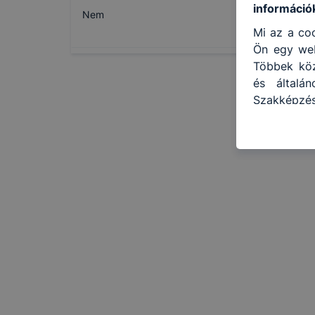
információ
Nem
Mi az a coo
Ön egy web
Többek közö
és általá
Szakképzés
használja:
honlapot -
használja 
felhasznál
Hogyan ell
böngésző e
böngésző a
általában 
honlapunk 
tétele, a
előfordulh
teljes kör