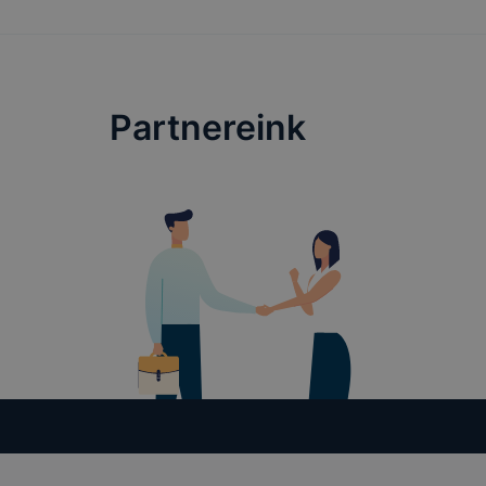
böngészőjé
Partnereink