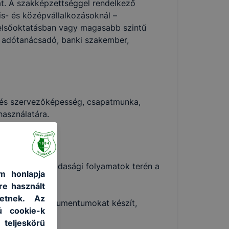
at. A szakképzettséggel rendelkező
is- és középvállalkozásoknál –
felsőoktatásban vagy magasabb szintű
ő, adótanácsadó, banki szakember,
 és szervezőképesség, csapatmunka,
használatára.
 szükséges gazdasági folyamatok terén a
m honlapja
re használt
át el;
etnek. Az
eket, egyéb dokumentumokat készít,
ú cookie-k
 teljeskörű