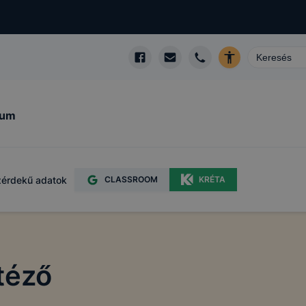
kum
érdekű adatok
CLASSROOM
KRÉTA
ntéző