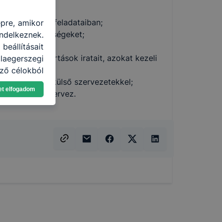
ítésében;
isztratív részfeladataiban;
épre, amikor
ogatási lehetőségeket;
ndelkeznek.
készítésében;
eállításait
tos nyilvántartások iratait, azokat kezeli
aegerszegi
ző célokból
partnerekkel, külső szervezetekkel;
ználja Ön a
et elfogadom
programokat szervez.
gatja, vagy
ek még jobb
ejlesztése.
nden modern
. A legtöbb
at, de ezek
kie-k célja
gy lehetővé
lése által
funkcióinak
fog működni