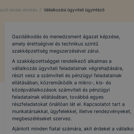
/
pző iskolai oktatás
Vállalkozási ügyviteli ügyintéző
Gazdálkodás és menedzsment ágazat képzése,
amely érettségivel és technikus szintű
szakképzettség megszerzésével zárul.
A szakképzettséggel rendelkező alkalmas a
vállalkozás ügyviteli feladatainak végrehajtására,
részt vesz a számviteli és pénzügyi feladatainak
ellátásában, közreműködik a mikro-, kis- és
középvállalkozások számviteli és pénzügyi
feladatainak ellátásában, továbbá egyes
részfeladatokat önállóan lát el. Kapcsolatot tart a
munkatársakkal, ügyfelekkel, illetve rendezvényeket,
megbeszéléseket szervez.
Ajánlott minden fiatal számára, akit érdekel a vállal