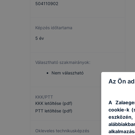
504110902
Képzés időtartama
5 év
Választható szakmairányok:
Nem válaszható
Az Ön ad
KKK/PTT
A Zalaege
KKK letöltése (pdf)
cookie-k (
PTT letöltése (pdf)
eszközén
alábbiakb
Okleveles technikusképzés
alkalmazás