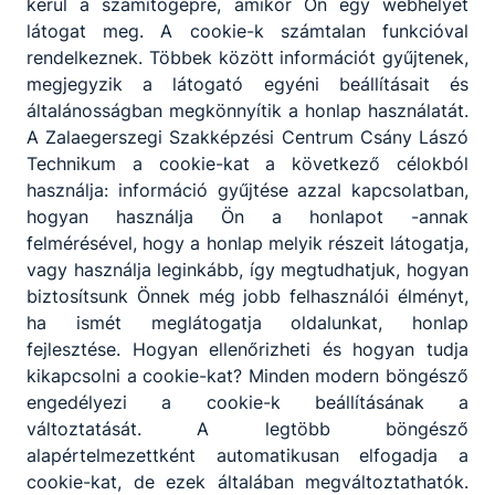
kerül a számítógépre, amikor Ön egy webhelyet
látogat meg. A cookie-k számtalan funkcióval
rendelkeznek. Többek között információt gyűjtenek,
megjegyzik a látogató egyéni beállításait és
általánosságban megkönnyítik a honlap használatát.
A Zalaegerszegi Szakképzési Centrum Csány Lászó
Technikum a cookie-kat a következő célokból
használja: információ gyűjtése azzal kapcsolatban,
hogyan használja Ön a honlapot -annak
felmérésével, hogy a honlap melyik részeit látogatja,
vagy használja leginkább, így megtudhatjuk, hogyan
biztosítsunk Önnek még jobb felhasználói élményt,
ha ismét meglátogatja oldalunkat, honlap
fejlesztése. Hogyan ellenőrizheti és hogyan tudja
kikapcsolni a cookie-kat? Minden modern böngésző
engedélyezi a cookie-k beállításának a
változtatását. A legtöbb böngésző
alapértelmezettként automatikusan elfogadja a
cookie-kat, de ezek általában megváltoztathatók.